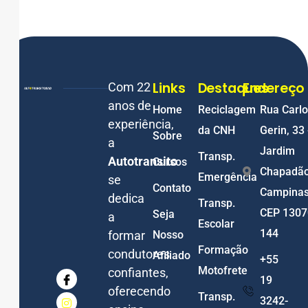
Links
Destaques
Endereço
Com 22
anos de
Home
Reciclagem
Rua Carl
experiência,
da CNH
Gerin, 33 
Sobre
a
Jardim
Transp.
Autotransito
Cursos
Chapadão
Emergência
se
Contato
Campina
dedica
Transp.
CEP 1307
Seja
a
Escolar
144
formar
Nosso
Formação
condutores
Afiliado
+55
Motofrete
confiantes,
19
oferecendo
Transp.
3242-