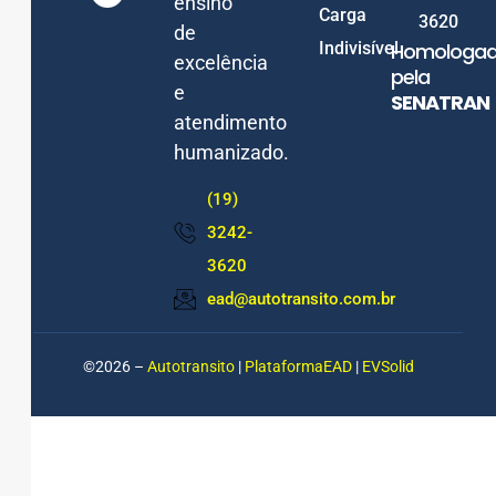
ensino
Carga
3620
de
Indivisível
Homologa
excelência
pela
e
SENATRAN
atendimento
humanizado.
(19)
3242-
3620
ead@autotransito.com.br
©2026 –
Autotransito
|
PlataformaEAD
|
EVSolid